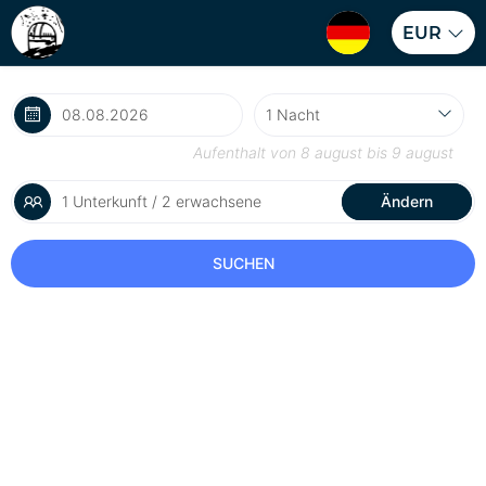
EUR
Aufenthalt von
8 august
bis
9 august
1 Unterkunft / 2 erwachsene
Ändern