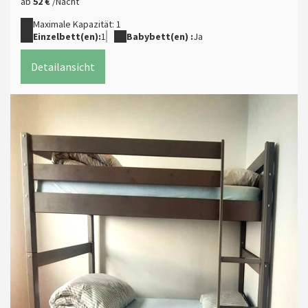
ab
52 €
/Nacht
Maximale Kapazität: 1
Einzelbett(en):
1
Babybett(en) :
Ja
Detailansicht